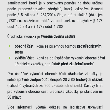
zaměstnanci, který je v pracovním poměru na dobu určitou
podle pracovněprávních předpisů, který vykonává činnosti
podle § 5 zákona č. 234/2014 Sb., o státní službě (dále jen
„ZSS“) na služebním místě za podmínek uvedených v § 178
odst. 1, 2 a 4 a v § 178a odst. 1 ZSS.
Úřednická zkouška je
tvořena dvěma částmi
:
obecná část
- koná se písemnou formou
prostřednictvím
testu
zvláštní část
- koná se po úspěšném vykonání obecné části
úřednické zkoušky, a to
ústně před zkušební komisí
Pro úspěšné vykonání obecné části úřadnické zkoušky je
nutné
správně zodpovědět alespoň 23 z 30 testových otázek
(náhodně vybraných ze
300 zkušebních otázek
). Časový limit
pro vykonání obecné části úřednické zkoušky je stanoven na
30 minut
.
Více informací, včetně odkazu na legislativu upravující