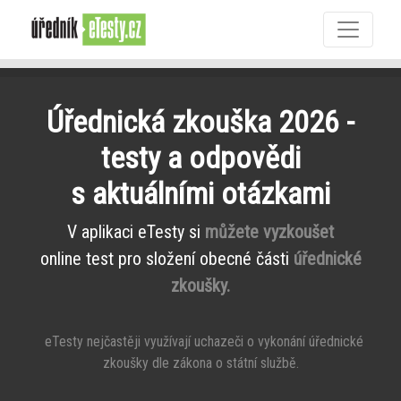
Úřednická zkouška 2026 -
testy a odpovědi
s aktuálními otázkami
V aplikaci eTesty si
můžete vyzkoušet
online test pro složení obecné části
úřednické
zkoušky.
eTesty nejčastěji využívají uchazeči o vykonání úřednické
zkoušky dle zákona o státní službě.