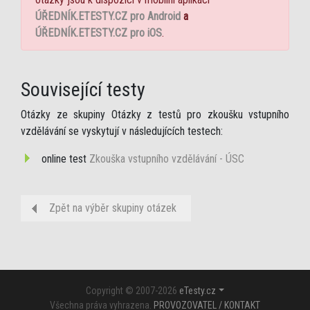
ÚŘEDNÍK.ETESTY.CZ pro Android
a
ÚŘEDNÍK.ETESTY.CZ pro iOS
.
Související testy
Otázky ze skupiny Otázky z testů pro zkoušku vstupního
vzdělávání se vyskytují v následujících testech:
online test
Zkouška vstupního vzdělávání - ÚSC
Zpět na výběr skupiny otázek
Copyright © 2007-2026
eTesty.cz
Všechna práva vyhrazena.
PROVOZOVATEL / KONTAKT