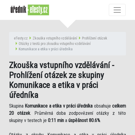
eTesty.cz
Zkouška vstupního vzdělávání
Prohlížení otázek
Otázky z testů pro zkoušku vstupního vzdělávání
Komunikace a etika v práci úředníka
Zkouška vstupního vzdělávání -
Prohlížení otázek ze skupiny
Komunikace a etika v práci
úředníka
Skupina
Komunikace a etika v práci úředníka
obsahuje
celkem
20 otázek
. Průměrná doba zodpovězení otázky z této
skupiny v testech je
0:11 min
a
úspěšnost 80.6%
.
Otázky z okruhu Komunikace a etika v práci úředníka