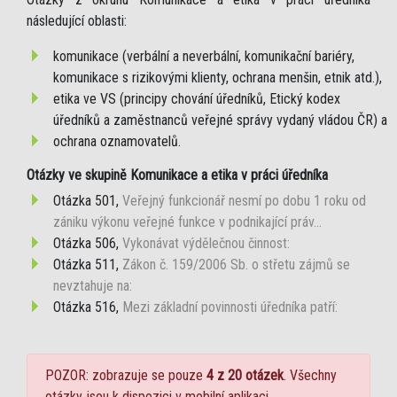
následující oblasti:
komunikace (verbální a neverbální, komunikační bariéry,
komunikace s rizikovými klienty, ochrana menšin, etnik atd.),
etika ve VS (principy chování úředníků, Etický kodex
úředníků a zaměstnanců veřejné správy vydaný vládou ČR) a
ochrana oznamovatelů.
Otázky ve skupině Komunikace a etika v práci úředníka
Otázka 501,
Veřejný funkcionář nesmí po dobu 1 roku od
zániku výkonu veřejné funkce v podnikající práv...
Otázka 506,
Vykonávat výdělečnou činnost:
Otázka 511,
Zákon č. 159/2006 Sb. o střetu zájmů se
nevztahuje na:
Otázka 516,
Mezi základní povinnosti úředníka patří:
POZOR: zobrazuje se pouze
4 z 20 otázek
. Všechny
otázky jsou k dispozici v mobilní aplikaci