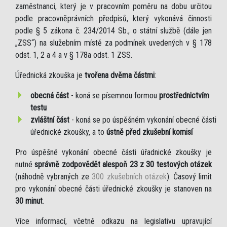
zaměstnanci, který je v pracovním poměru na dobu určitou
podle pracovněprávních předpisů, který vykonává činnosti
podle § 5 zákona č. 234/2014 Sb., o státní službě (dále jen
„ZSS“) na služebním místě za podmínek uvedených v § 178
odst. 1, 2 a 4 a v § 178a odst. 1 ZSS.
Úřednická zkouška je
tvořena dvěma částmi
:
obecná část
- koná se písemnou formou
prostřednictvím
testu
zvláštní část
- koná se po úspěšném vykonání obecné části
úřednické zkoušky, a to
ústně před zkušební komisí
Pro úspěšné vykonání obecné části úřadnické zkoušky je
nutné
správně zodpovědět alespoň 23 z 30 testových otázek
(náhodně vybraných ze
300 zkušebních otázek
). Časový limit
pro vykonání obecné části úřednické zkoušky je stanoven na
30 minut
.
Více informací, včetně odkazu na legislativu upravující