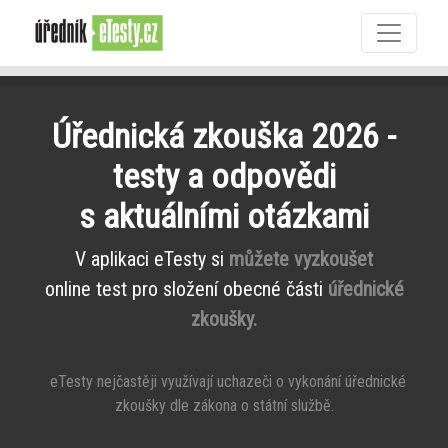
Úřednická zkouška 2026 -
testy a odpovědi
s aktuálními otázkami
V aplikaci eTesty si
můžete vyzkoušet
online test pro složení obecné části
úřednické
zkoušky.
eTesty nejčastěji využívají uchazeči o vykonání úřednické
zkoušky dle zákona o státní službě.